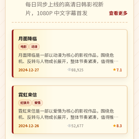
每日同步上线的高清日韩影视新
片，1080P 中文字幕首发
查看更多
院线
NEW
日本
月面降临
电影
动漫
月面降临是一部以动漫为核心的影视作品，围绕危
机、反转与人物成长展开，整体节奏紧凑，值得推荐
观看。
2024-12-27
88,925
7.1
院线
NEW
美国
霓虹来信
纪录片
爱情
霓虹来信是一部以爱情为核心的影视作品，围绕危
机、反转与人物成长展开，整体节奏紧凑，值得推荐
观看。
2024-12-26
52,677
8.3
连载中