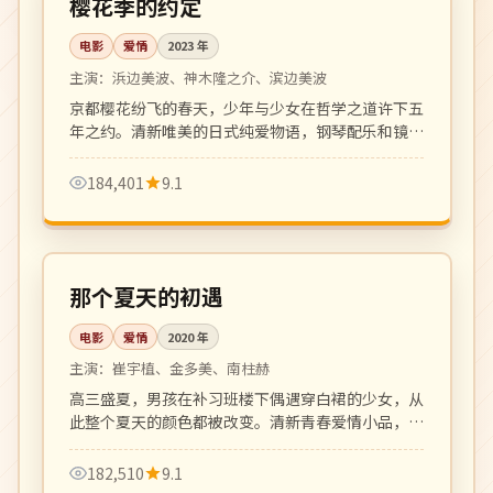
樱花季的约定
电影
爱情
2023
年
主演：
浜边美波、神木隆之介、滨边美波
京都樱花纷飞的春天，少年与少女在哲学之道许下五
年之约。清新唯美的日式纯爱物语，钢琴配乐和镜头
语言令人沉醉。
184,401
9.1
102 分钟
高分
韩国
那个夏天的初遇
电影
爱情
2020
年
主演：
崔宇植、金多美、南柱赫
高三盛夏，男孩在补习班楼下偶遇穿白裙的少女，从
此整个夏天的颜色都被改变。清新青春爱情小品，画
面与配乐均为上乘。
182,510
9.1