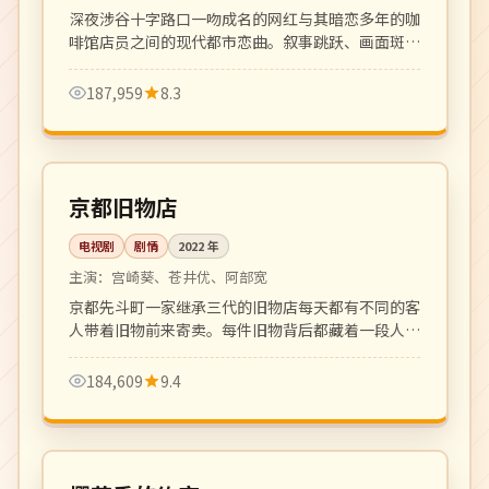
深夜涉谷十字路口一吻成名的网红与其暗恋多年的咖
啡馆店员之间的现代都市恋曲。叙事跳跃、画面斑
斓，新感觉派代表作。
187,959
8.3
全 12 集
高分
日本
京都旧物店
电视剧
剧情
2022
年
主演：
宫崎葵、苍井优、阿部宽
京都先斗町一家继承三代的旧物店每天都有不同的客
人带着旧物前来寄卖。每件旧物背后都藏着一段人生
故事，温柔克制。
184,609
9.4
108 分钟
4K
日本