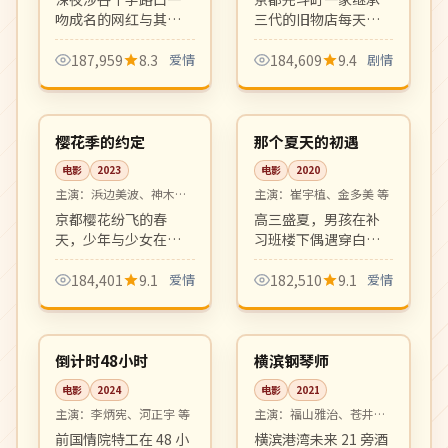
吻成名的网红与其暗
三代的旧物店每天都
恋多年的咖啡馆店员
有不同的客人带着旧
之间的现代都市恋
物前来寄卖。每件旧
187,959
8.3
爱情
184,609
9.4
剧情
曲。叙事跳跃、画面
物背后都藏着一段人
99:37
99:14
斑斓，新感觉派代表
生故事，温柔克制。
4K
高分
作。
日本
韩国
樱花季的约定
那个夏天的初遇
电影
2023
电影
2020
主演：
浜边美波、神木隆
主演：
崔宇植、金多美 等
之介 等
京都樱花纷飞的春
高三盛夏，男孩在补
天，少年与少女在哲
习班楼下偶遇穿白裙
学之道许下五年之
的少女，从此整个夏
约。清新唯美的日式
天的颜色都被改变。
184,401
9.1
爱情
182,510
9.1
爱情
纯爱物语，钢琴配乐
清新青春爱情小品，
99:41
99:44
和镜头语言令人沉
画面与配乐均为上
4K
高分
醉。
乘。
韩国
日本
倒计时48小时
横滨钢琴师
电影
2024
电影
2021
主演：
李炳宪、河正宇 等
主演：
福山雅治、苍井优
等
前国情院特工在 48 小
横滨港湾未来 21 旁酒