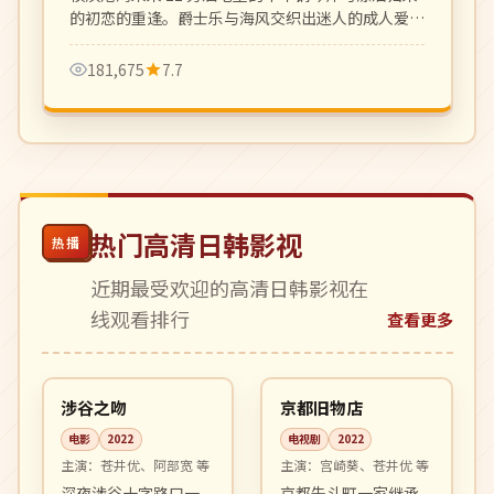
的初恋的重逢。爵士乐与海风交织出迷人的成人爱情
乐章。
181,675
7.7
热门高清日韩影视
热播
近期最受欢迎的高清日韩影视在
线观看排行
查看更多
99:11
12:45
高分
高分
日本
日本
涉谷之吻
京都旧物店
电影
2022
电视剧
2022
主演：
苍井优、阿部宽 等
主演：
宫崎葵、苍井优 等
深夜涉谷十字路口一
京都先斗町一家继承