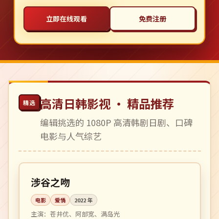
立即在线观看
免费注册
高清日韩影视 · 精品推荐
精选
编辑挑选的 1080P 高清韩剧日剧、口碑
电影与人气综艺
101 分钟
高分
日本
涉谷之吻
电影
爱情
2022
年
主演：
苍井优、阿部宽、满岛光