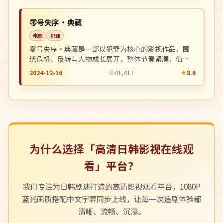
NEW
日本
零号失序·典藏
电影
犯罪
零号失序·典藏是一部以犯罪为核心的影视作品，围
绕危机、反转与人物成长展开，整体节奏紧凑，值得
推荐观看。
2024-12-16
41,417
8.6
为什么选择「高清日韩影视在线观
看」平台？
我们专注为日韩剧迷打造的高清影视观看平台，1080P
蓝光画质搭配中文字幕同步上线，让每一次追剧体验都
清晰、流畅、沉浸。