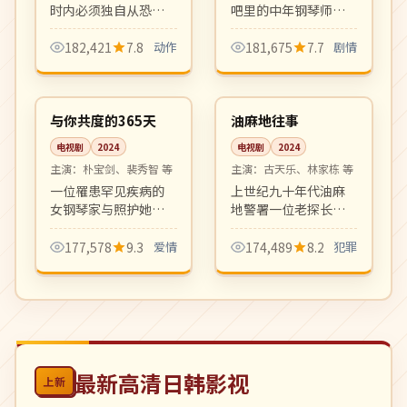
时内必须独自从恐怖
吧里的中年钢琴师与
组织手中救出被绑架
漂泊归来的初恋的重
的女儿。一镜到底式
逢。爵士乐与海风交
182,421
7.8
动作
181,675
7.7
剧情
高强度动作设计，紧
织出迷人的成人爱情
12:22
20:12
张感拉满。
乐章。
高分
完结
韩国
中国
与你共度的365天
油麻地往事
电视剧
2024
电视剧
2024
主演：
朴宝剑、裴秀智 等
主演：
古天乐、林家栋 等
一位罹患罕见疾病的
上世纪九十年代油麻
女钢琴家与照护她整
地警署一位老探长的
整一年的陪护师之间
退休前最后一案。年
的诗意爱情。剧本细
代戏复古质感、群像
177,578
9.3
爱情
174,489
8.2
犯罪
腻文艺，画面如散文
戏精彩，是港剧黑色
诗一般动人。
犯罪剧的回归之作。
最新高清日韩影视
上新