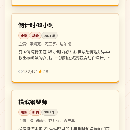
124 分钟
4K
韩国
倒计时48小时
电影
动作
2024
年
主演：
李炳宪、河正宇、边佑锡
前国情院特工在 48 小时内必须独自从恐怖组织手中
救出被绑架的女儿。一镜到底式高强度动作设计，紧
张感拉满。
182,421
7.8
117 分钟
高分
日本
横滨钢琴师
电影
剧情
2021
年
主演：
福山雅治、苍井优、吉田羊
横滨港湾未来 21 旁酒吧里的中年钢琴师与漂泊归来